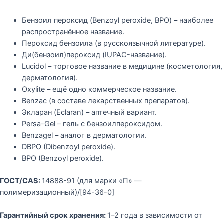
Бензоил пероксид (Benzoyl peroxide, BPO) – наиболее
распространённое название.
Пероксид бензоила (в русскоязычной литературе).
Ди(бензоил)пероксид (IUPAC-название).
Lucidol – торговое название в медицине (косметология,
дерматология).
Oxylite – ещё одно коммерческое название.
Benzac (в составе лекарственных препаратов).
Экларан (Eclaran) – аптечный вариант.
Persa-Gel – гель с бензоилпероксидом.
Benzagel – аналог в дерматологии.
DBPO (Dibenzoyl peroxide).
BPO (Benzoyl peroxide).
ГОСТ/CAS:
14888-91 (для марки «П» —
полимеризационный)/[94-36-0]
Гарантийный срок хранения:
1–2 года в зависимости от