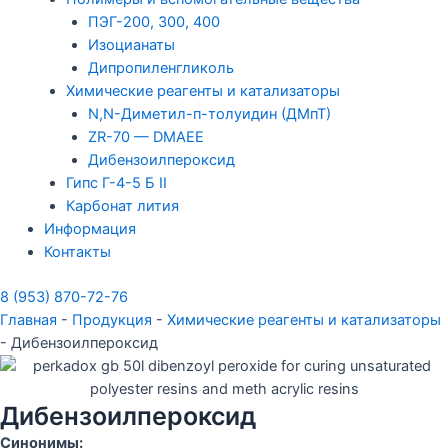
ПЭГ-200, 300, 400
Изоцианаты
Дипропиленгликоль
Химические реагенты и катализаторы
N,N-Диметил-п-толуидин (ДМпТ)
ZR-70 — DMAEE
Дибензоилпероксид
Гипс Г-4-5 Б II
Карбонат лития
Информация
Контакты
8 (953) 870-72-76
Главная
-
Продукция
-
Химические реагенты и катализаторы
-
Дибензоилпероксид
Дибензоилпероксид
Синонимы: