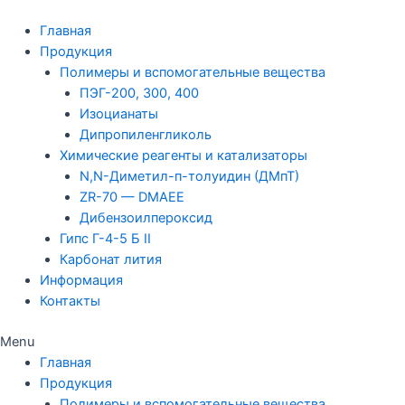
Перейти
к
Главная
содержимому
Продукция
Полимеры и вспомогательные вещества
ПЭГ-200, 300, 400
Изоцианаты
Дипропиленгликоль
Химические реагенты и катализаторы
N,N-Диметил-п-толуидин (ДМпТ)
ZR-70 — DMAEE
Дибензоилпероксид
Гипс Г-4-5 Б II
Карбонат лития
Информация
Контакты
Menu
Главная
Продукция
Полимеры и вспомогательные вещества