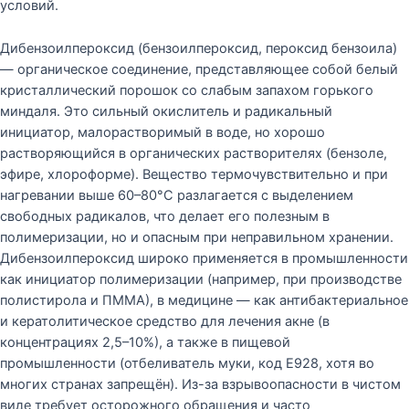
условий.
Дибензоилпероксид (бензоилпероксид, пероксид бензоила)
— органическое соединение, представляющее собой белый
кристаллический порошок со слабым запахом горького
миндаля. Это сильный окислитель и радикальный
инициатор, малорастворимый в воде, но хорошо
растворяющийся в органических растворителях (бензоле,
эфире, хлороформе). Вещество термочувствительно и при
нагревании выше 60–80°C разлагается с выделением
свободных радикалов, что делает его полезным в
полимеризации, но и опасным при неправильном хранении.
Дибензоилпероксид широко применяется в промышленности
как инициатор полимеризации (например, при производстве
полистирола и ПММА), в медицине — как антибактериальное
и кератолитическое средство для лечения акне (в
концентрациях 2,5–10%), а также в пищевой
промышленности (отбеливатель муки, код E928, хотя во
многих странах запрещён). Из-за взрывоопасности в чистом
виде требует осторожного обращения и часто